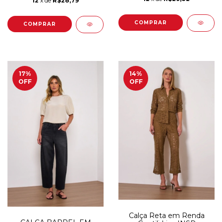
12
x de
R$28,79
COMPRAR
COMPRAR
17
%
14
%
OFF
OFF
Calça Reta em Renda