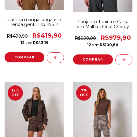
Camisa manga longa em
Conjunto Túnica e Calça
renda gentili liso INSP
em Malha Office Cheroy
R$419,90
R$499,90
R$979,90
R$999,00
12
x de
R$43,19
12
x de
R$100,80
COMPRAR
COMPRAR
12
%
7
%
OFF
OFF