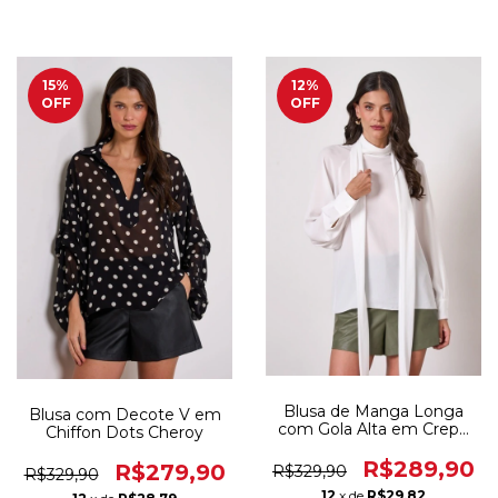
15
%
12
%
OFF
OFF
Blusa de Manga Longa
Blusa com Decote V em
com Gola Alta em Crepe
Chiffon Dots Cheroy
Musseline Cheroy
R$289,90
R$279,90
R$329,90
R$329,90
12
x de
R$29,82