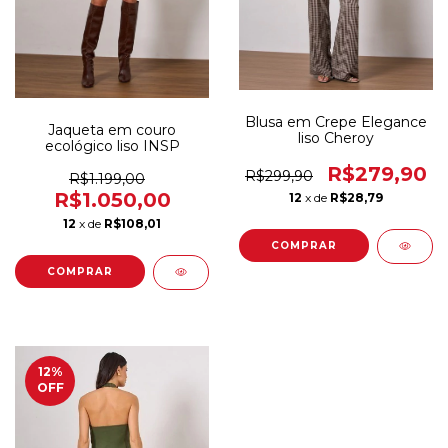
Blusa em Crepe Elegance
Jaqueta em couro
liso Cheroy
ecológico liso INSP
R$279,90
R$299,90
R$1.199,00
R$1.050,00
12
x de
R$28,79
12
x de
R$108,01
COMPRAR
COMPRAR
12
%
OFF