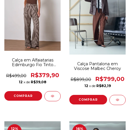
Calça em Alfaiatarias
Calça Pantalona em
Edimburgo Fio Tinto
Viscose Malbec Cheroy
Cheroy
R$379,90
R$499,00
R$799,00
R$899,00
12
x de
R$39,08
12
x de
R$82,19
COMPRAR
COMPRAR
12
%
16
%