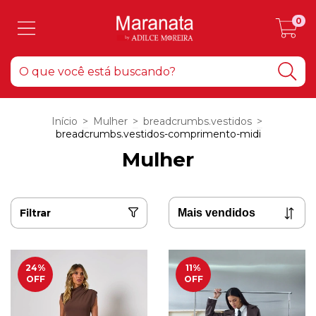
0
Início
>
Mulher
>
breadcrumbs.vestidos
>
breadcrumbs.vestidos-comprimento-midi
Mulher
Filtrar
24
%
11
%
OFF
OFF