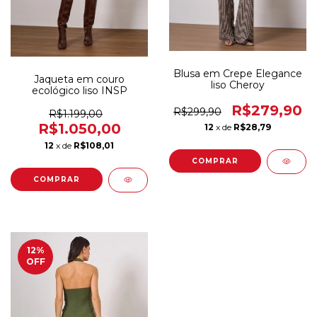
Blusa em Crepe Elegance
Jaqueta em couro
liso Cheroy
ecológico liso INSP
R$279,90
R$299,90
R$1.199,00
R$1.050,00
12
x de
R$28,79
12
x de
R$108,01
COMPRAR
COMPRAR
12
%
OFF