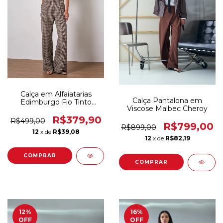
Calça em Alfaiatarias
Calça Pantalona em
Edimburgo Fio Tinto
Viscose Malbec Cheroy
Cheroy
R$379,90
R$499,00
R$799,00
R$899,00
12
x de
R$39,08
12
x de
R$82,19
COMPRAR
COMPRAR
12
%
16
%
OFF
OFF