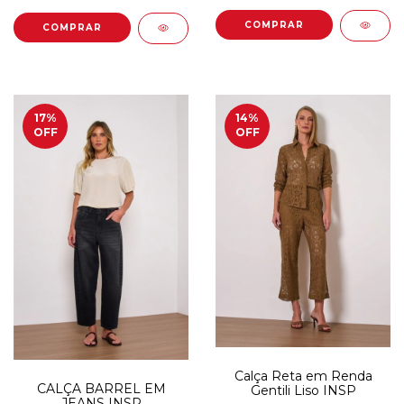
COMPRAR
COMPRAR
17
%
14
%
OFF
OFF
Calça Reta em Renda
CALÇA BARREL EM
Gentili Liso INSP
JEANS INSP