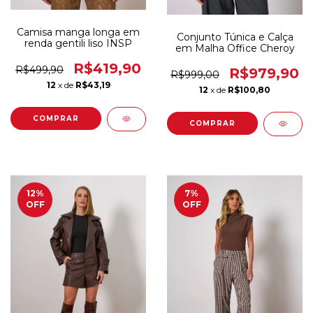
Camisa manga longa em
Conjunto Túnica e Calça
renda gentili liso INSP
em Malha Office Cheroy
R$419,90
R$499,90
R$979,90
R$999,00
12
x de
R$43,19
12
x de
R$100,80
COMPRAR
COMPRAR
12
%
7
%
OFF
OFF