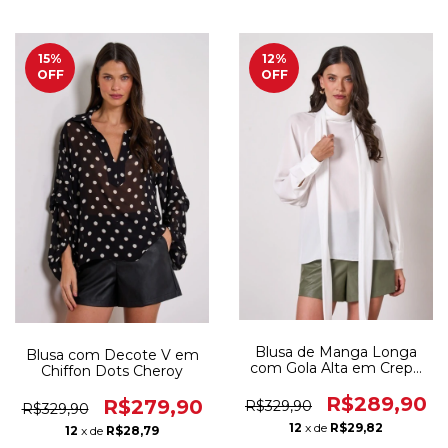
15
%
12
%
OFF
OFF
Blusa de Manga Longa
Blusa com Decote V em
com Gola Alta em Crepe
Chiffon Dots Cheroy
Musseline Cheroy
R$289,90
R$279,90
R$329,90
R$329,90
12
x de
R$29,82
12
x de
R$28,79