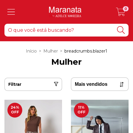
0
Início
>
Mulher
>
breadcrumbs.blazer1
Mulher
Filtrar
24
%
11
%
OFF
OFF