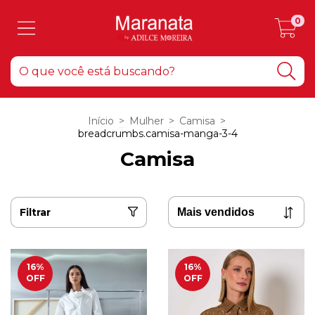
0
Início
>
Mulher
>
Camisa
>
breadcrumbs.camisa-manga-3-4
Camisa
Filtrar
16
%
16
%
OFF
OFF