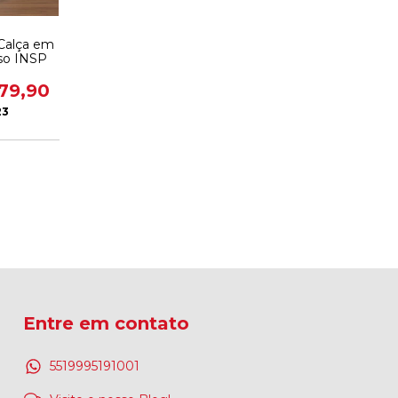
 Calça em
iso INSP
79,90
23
Entre em contato
5519995191001