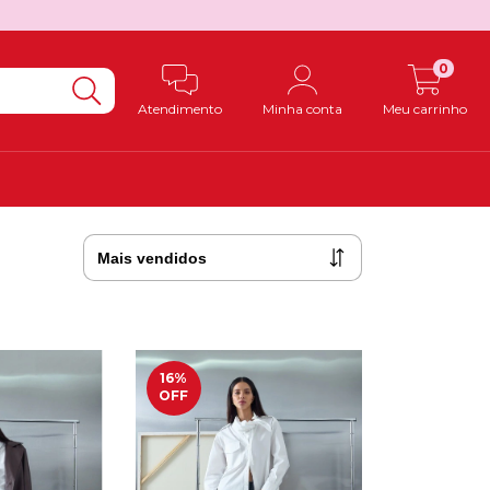
0
Atendimento
Minha conta
Meu carrinho
16
%
OFF