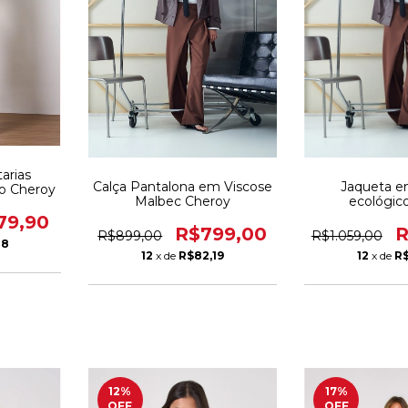
tarias
Calça Pantalona em Viscose
Jaqueta e
to Cheroy
Malbec Cheroy
ecológic
79,90
R$799,00
R
R$899,00
R$1.059,00
08
12
x de
R$82,19
12
x de
R$
12
%
17
%
OFF
OFF