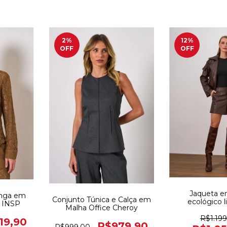
2
%
12
%
OFF
OFF
Jaqueta e
onga em
Conjunto Túnica e Calça em
ecológico 
o INSP
Malha Office Cheroy
R$1.199
19,90
R$979,90
R$999,00