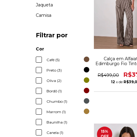
Jaqueta
Camisa
Filtrar por
Cor
Calça em Alfaia
Café (5)
Edimburgo Fio Tin
Preto (3)
R$3
R$499,00
Oliva (2)
12
x de
R$39,
Bordô (1)
Chumbo (1)
Marrom (1)
Baunilha (1)
15
%
Canela (1)
OFF