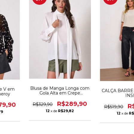
Blusa de Manga Longa com
e V em
CALÇA BARRE
Gola Alta em Crepe
heroy
INS
Musseline Cheroy
R$289,90
79,90
R$329,90
R
R$519,90
12
x de
R$29,82
79
12
x de
R$