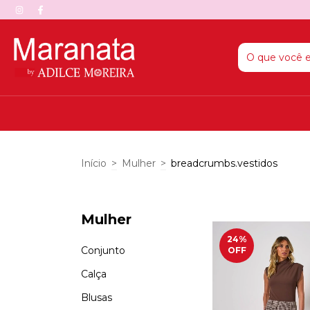
Início
>
Mulher
>
breadcrumbs.vestidos
Mulher
24
%
Conjunto
OFF
Calça
Blusas