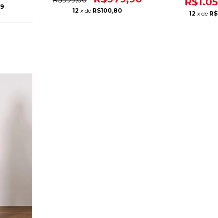
R$1.0
19
12
x de
R$100,80
12
x de
R$