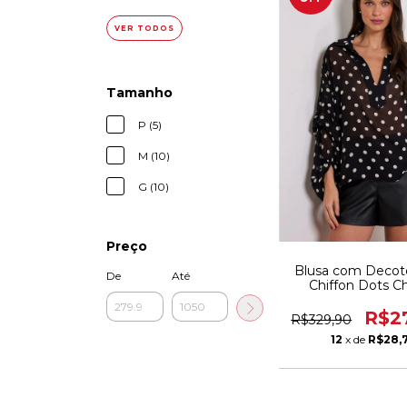
VER TODOS
Tamanho
P (5)
M (10)
G (10)
Preço
Blusa com Decot
De
Até
Chiffon Dots C
R$2
R$329,90
12
x de
R$28,