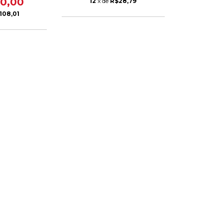
50,00
12
x de
R$28,79
108,01