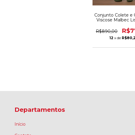
Conjunto Colete e
Viscose Malbec L
R$7
R$890,00
12
x de
R$80,
Departamentos
Início