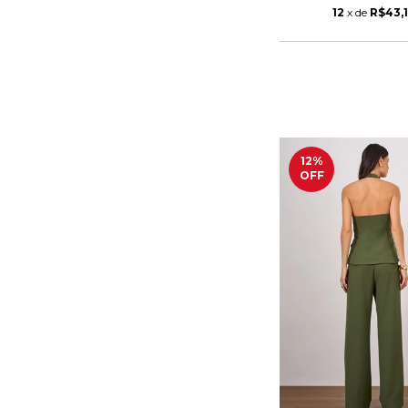
12
x de
R$43,
12
%
OFF