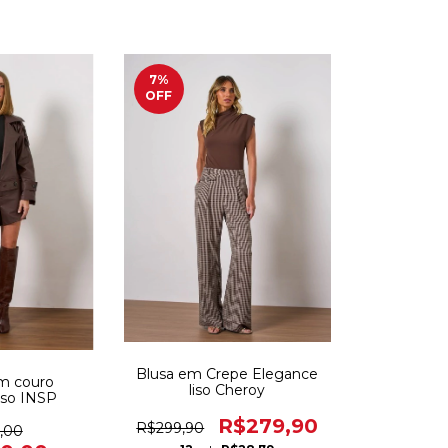
7
%
OFF
Blusa em Crepe Elegance
m couro
liso Cheroy
liso INSP
R$279,90
R$299,90
,00