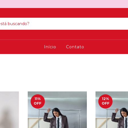
Início
Contato
11
%
12
%
OFF
OFF