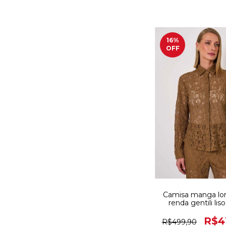
16
%
OFF
Camisa manga l
renda gentili lis
R$4
R$499,90