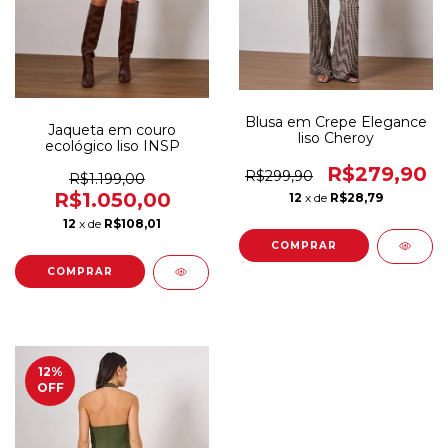
Blusa em Crepe Elegance
Jaqueta em couro
liso Cheroy
ecológico liso INSP
R$279,90
R$299,90
R$1.199,00
R$1.050,00
12
x de
R$28,79
12
x de
R$108,01
COMPRAR
COMPRAR
12
%
OFF