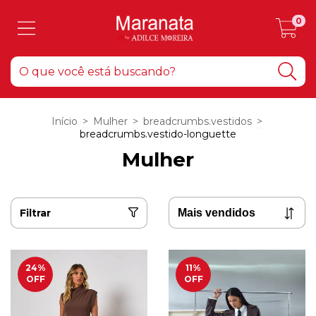
0
Início
>
Mulher
>
breadcrumbs.vestidos
>
breadcrumbs.vestido-longuette
Mulher
Filtrar
24
%
11
%
OFF
OFF