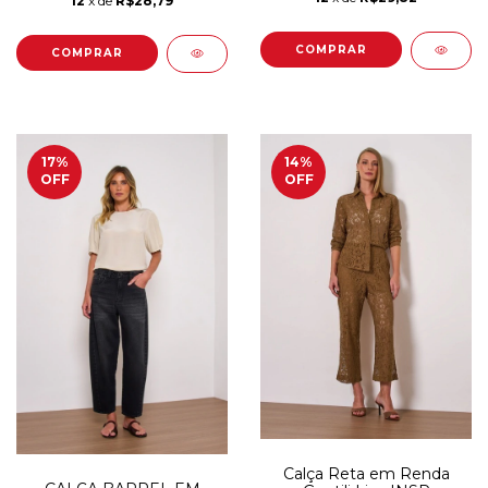
12
x de
R$28,79
COMPRAR
COMPRAR
17
%
14
%
OFF
OFF
Calça Reta em Renda