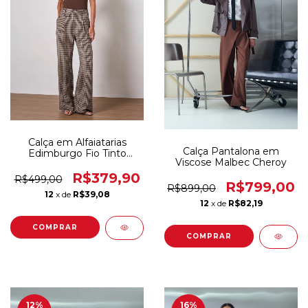
Calça em Alfaiatarias
Calça Pantalona em
Edimburgo Fio Tinto
Viscose Malbec Cheroy
Cheroy
R$379,90
R$499,00
R$799,00
R$899,00
12
x de
R$39,08
12
x de
R$82,19
COMPRAR
COMPRAR
12
%
16
%