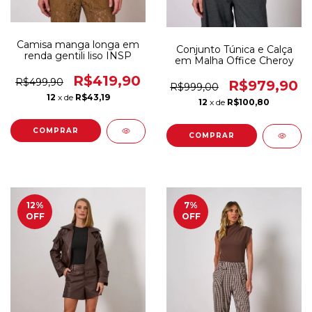
Camisa manga longa em
Conjunto Túnica e Calça
renda gentili liso INSP
em Malha Office Cheroy
R$419,90
R$499,90
R$979,90
R$999,00
12
x de
R$43,19
12
x de
R$100,80
COMPRAR
COMPRAR
12
%
7
%
OFF
OFF