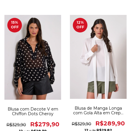
15
%
12
%
OFF
OFF
Blusa de Manga Longa
Blusa com Decote V em
com Gola Alta em Crepe
Chiffon Dots Cheroy
Musseline Cheroy
R$289,90
R$279,90
R$329,90
R$329,90
12
x de
R$29,82