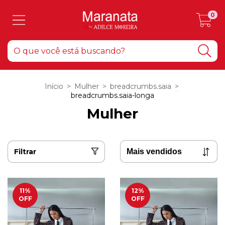
0
Início
>
Mulher
>
breadcrumbs.saia
>
breadcrumbs.saia-longa
Mulher
Filtrar
11
%
12
%
OFF
OFF