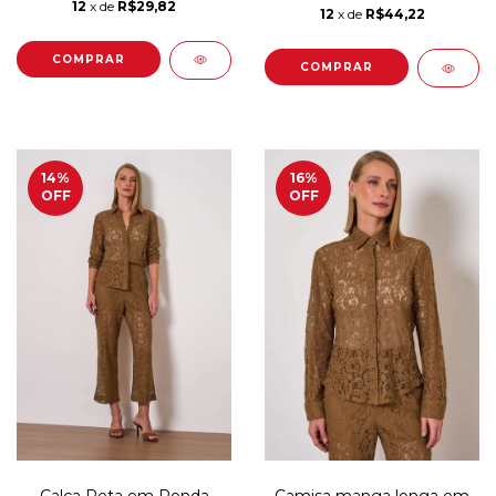
12
x de
R$29,82
12
x de
R$44,22
COMPRAR
COMPRAR
14
%
16
%
OFF
OFF
Calça Reta em Renda