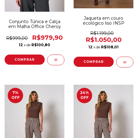
Jaqueta em couro
Conjunto Túnica e Calça
ecológico liso INSP
em Malha Office Cheroy
R$1.199,00
R$979,90
R$999,00
R$1.050,00
12
x de
R$100,80
12
x de
R$108,01
COMPRAR
COMPRAR
7
%
24
%
OFF
OFF