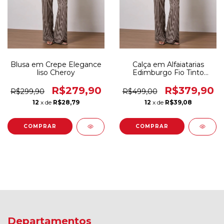
Blusa em Crepe Elegance
Calça em Alfaiatarias
liso Cheroy
Edimburgo Fio Tinto
Cheroy
R$279,90
R$379,90
R$299,90
R$499,00
12
x de
R$28,79
12
x de
R$39,08
COMPRAR
COMPRAR
Departamentos