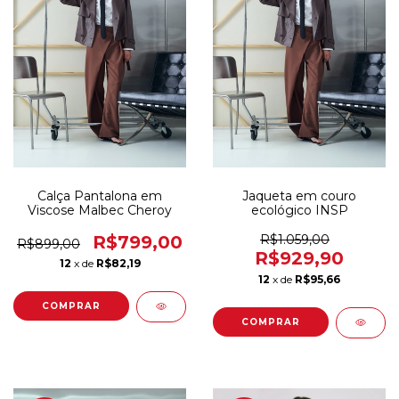
Calça Pantalona em
Jaqueta em couro
Viscose Malbec Cheroy
ecológico INSP
R$799,00
R$1.059,00
R$899,00
R$929,90
12
x de
R$82,19
12
x de
R$95,66
COMPRAR
COMPRAR